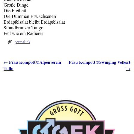
Große Dinge
Die Freiheit
Die Dummen Erwachsenen
Erdäpfelsalat bleibt Erdäpfelsalat
Strandbrunzer Tango
Fett wie ein Radierer
permalink
Artikelnavigation
Frau Kompott@Alpenverein
Frau Kompott@Swinging Volkert
←
Tulln
→