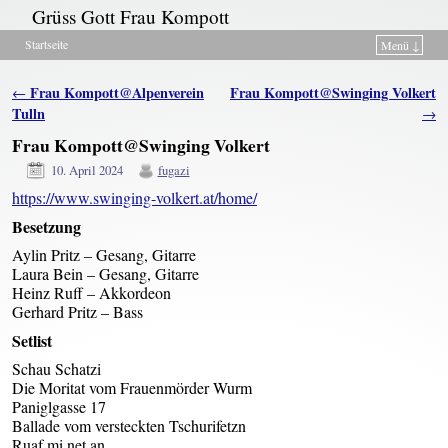
Grüss Gott Frau Kompott
Startseite
Menü ↓
Zum Inhalt wechseln
Zum sekundären Inhalt wechseln
Artikelnavigation
Frau Kompott@Alpenverein
Frau Kompott@Swinging Volkert
←
Tulln
→
Frau Kompott@Swinging Volkert
10. April 2024
fugazi
https://www.swinging-volkert.at/home/
Besetzung
Aylin Pritz – Gesang, Gitarre
Laura Bein – Gesang, Gitarre
Heinz Ruff – Akkordeon
Gerhard Pritz – Bass
Setlist
Schau Schatzi
Die Moritat vom Frauenmörder Wurm
Paniglgasse 17
Ballade vom versteckten Tschurifetzn
Ruaf mi net an