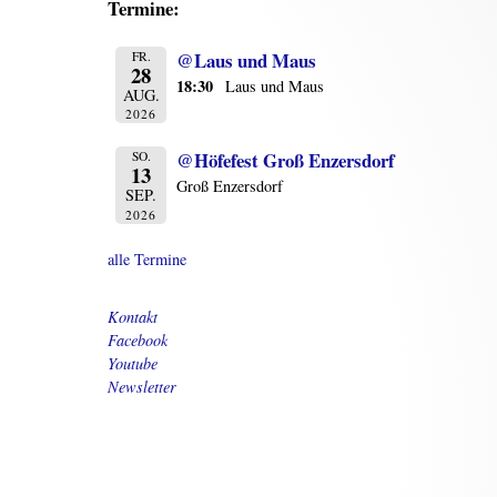
Termine:
@Laus und Maus
FR.
28
18:30
Laus und Maus
AUG.
2026
@Höfefest Groß Enzersdorf
SO.
13
Groß Enzersdorf
SEP.
2026
alle Termine
Kontakt
Facebook
Youtube
Newsletter