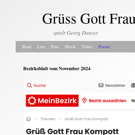
Grüss Gott Fra
spielt Georg Danzer
Zum Inhalt wechseln
Zum sekundären Inhalt wechseln
Band
Live
Foto
Musik
Video
Presse
Bezirksblatt vom November 2024