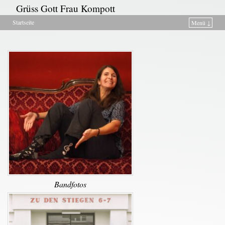
Grüss Gott Frau Kompott
Startseite
Menü ↓
Zum Inhalt wechseln
Zum sekundären Inhalt wechseln
Bandfotos