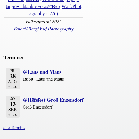
Volkertmarkt 2025
Fotos©BergWolf.Photography
Termine:
@Laus und Maus
FR.
28
18:30
Laus und Maus
AUG.
2026
@Höfefest Groß Enzersdorf
SO.
13
Groß Enzersdorf
SEP.
2026
alle Termine