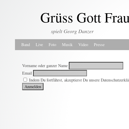
Grüss Gott Fra
spielt Georg Danzer
Zum Inhalt wechseln
Zum sekundären Inhalt wechseln
Band
Live
Foto
Musik
Video
Presse
Vorname oder ganzer Name
Email
Indem Du fortfährst, akzeptierst Du unsere Datenschutzerklä