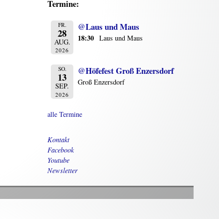
Termine:
@Laus und Maus
FR.
28
18:30
Laus und Maus
AUG.
2026
@Höfefest Groß Enzersdorf
SO.
13
Groß Enzersdorf
SEP.
2026
alle Termine
Kontakt
Facebook
Youtube
Newsletter