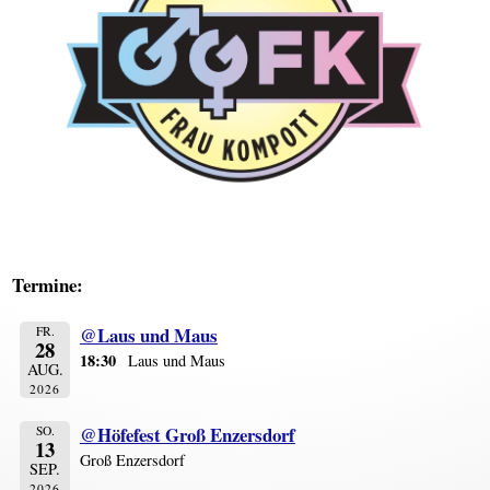
Termine:
@Laus und Maus
FR.
28
18:30
Laus und Maus
AUG.
2026
@Höfefest Groß Enzersdorf
SO.
13
Groß Enzersdorf
SEP.
2026