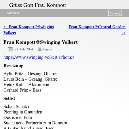
Grüss Gott Frau Kompott
Startseite
Menü ↓
Zum Inhalt wechseln
Zum sekundären Inhalt wechseln
Artikelnavigation
Frau Kompott@Swinging
Frau Kompott@Central Garden
←
Volkert
→
Frau Kompott@Swinging Volkert
27. Juli 2024
fugazi
https://www.swinging-volkert.at/home/
Besetzung
Aylin Pritz – Gesang, Gitarre
Laura Bein – Gesang, Gitarre
Heinz Ruff – Akkordeon
Gerhard Pritz – Bass
Setlist
Schau Schatzi
Piercing in Gmunden
Des is mei Frau
Suche nette Partnerin zum Bumsen
A Gulasch und a Seidl Bier