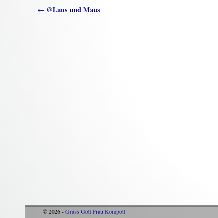
Artikelnavigation
@Laus und Maus
←
© 2026 -
Grüss Gott Frau Kompott