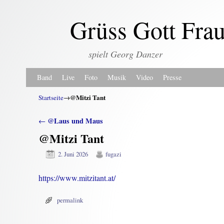
Grüss Gott Fra
spielt Georg Danzer
Zum Inhalt wechseln
Zum sekundären Inhalt wechseln
Band
Live
Foto
Musik
Video
Presse
@Mitzi Tant
Startseite
→
Artikelnavigation
@Laus und Maus
←
@Mitzi Tant
2. Juni 2026
fugazi
https://www.mitzitant.at/
permalink