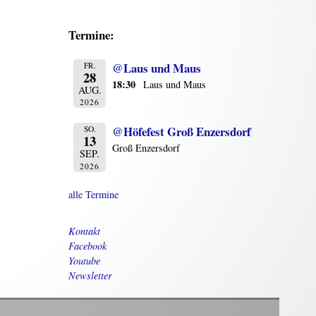
Termine:
@Laus und Maus
FR.
28
18:30
Laus und Maus
AUG.
2026
@Höfefest Groß Enzersdorf
SO.
13
Groß Enzersdorf
SEP.
2026
alle Termine
Kontakt
Facebook
Youtube
Newsletter