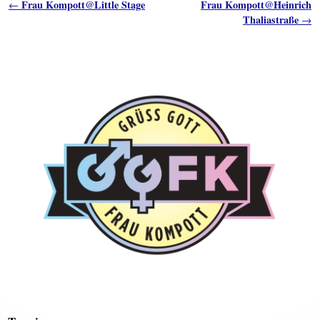
Artikelnavigation
Frau Kompott@Little Stage
Frau Kompott@Heinrich
←
Thaliastraße
→