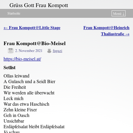
Grüss Gott Frau Kompott
Startseite
Menü ↓
Zum Inhalt wechseln
Zum sekundären Inhalt wechseln
Artikelnavigation
Frau Kompott@Little Stage
Frau Kompott@Heinrich
←
Thaliastraße
→
Frau Kompott@Bio-Meisel
2. November 2021
fugazi
https://bio-meisel.at/
Setlist
Ollas leiwand
A Gulasch und a Seidl Bier
Die Freiheit
Wir werden alle überwacht
Leck mich
War das etwa Haschisch
Zehn kleine Fixer
Geh in Oasch
Unsichtbar
Erdäpfelsalat bleibt Erdäpfelsalat
Jö schau