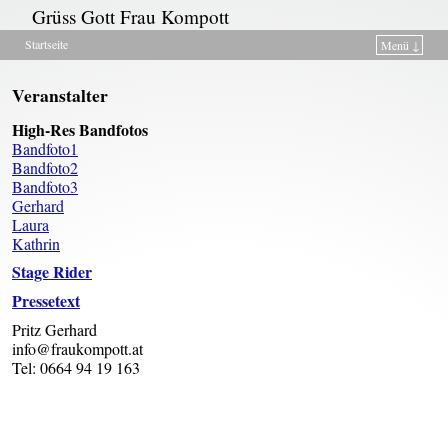
Grüss Gott Frau Kompott
Startseite
Menü ↓
Zum Inhalt wechseln
Zum sekundären Inhalt wechseln
Veranstalter
High-Res Bandfotos
Bandfoto1
Bandfoto2
Bandfoto3
Gerhard
Laura
Kathrin
Stage Rider
Pressetext
Pritz Gerhard
info@fraukompott.at
Tel: 0664 94 19 163