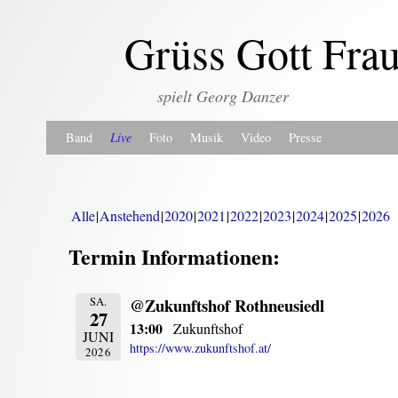
Grüss Gott Fra
spielt Georg Danzer
Zum Inhalt wechseln
Zum sekundären Inhalt wechseln
Band
Live
Foto
Musik
Video
Presse
Alle
Anstehend
2020
2021
2022
2023
2024
2025
2026
Termin Informationen:
@Zukunftshof Rothneusiedl
SA.
27
13:00
Zukunftshof
JUNI
https://www.zukunftshof.at/
2026