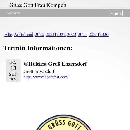
Grüss Gott Frau Kompott
Startseite
Menü ↓
Zum Inhalt wechseln
Zum sekundären Inhalt wechseln
Alle
Anstehend
2020
2021
2022
2023
2024
2025
2026
Termin Informationen:
@Höfefest Groß Enzersdorf
SO.
13
Groß Enzersdorf
SEP.
https://www.hoefefest.com/
2026