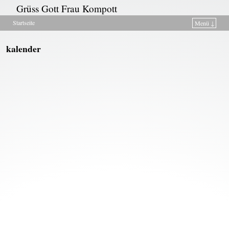
Grüss Gott Frau Kompott
Startseite
Menü ↓
Zum Inhalt wechseln
Zum sekundären Inhalt wechseln
kalender