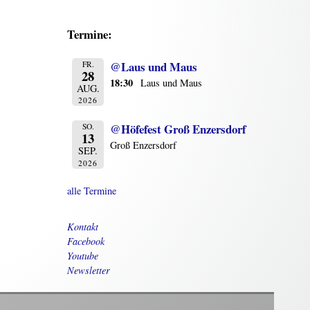
Termine:
@Laus und Maus
FR.
28
18:30
Laus und Maus
AUG.
2026
@Höfefest Groß Enzersdorf
SO.
13
Groß Enzersdorf
SEP.
2026
alle Termine
Kontakt
Facebook
Youtube
Newsletter