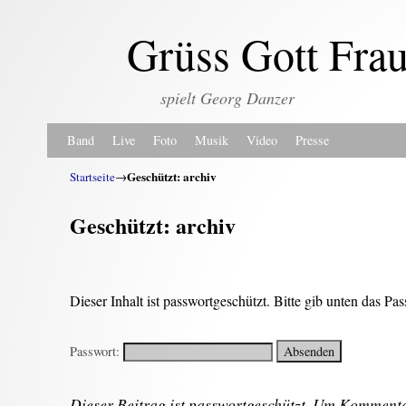
Grüss Gott Fra
spielt Georg Danzer
Zum Inhalt wechseln
Zum sekundären Inhalt wechseln
Band
Live
Foto
Musik
Video
Presse
Geschützt: archiv
Startseite
→
Geschützt: archiv
Dieser Inhalt ist passwortgeschützt. Bitte gib unten das P
Passwort:
Dieser Beitrag ist passwortgeschützt. Um Komment