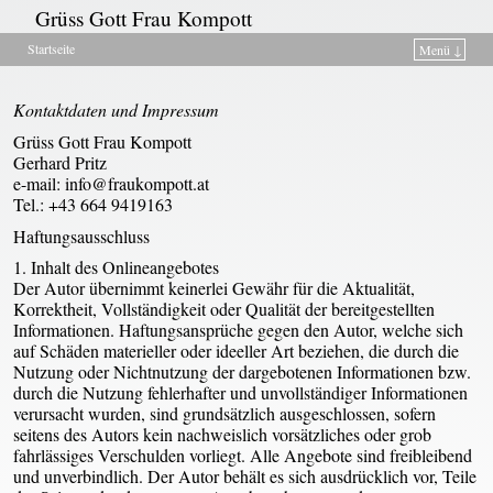
Grüss Gott Frau Kompott
Startseite
Menü ↓
Zum Inhalt wechseln
Zum sekundären Inhalt wechseln
Kontaktdaten und Impressum
Grüss Gott Frau Kompott
Gerhard Pritz
e-mail: info@fraukompott.at
Tel.: +43 664 9419163
Haftungsausschluss
1. Inhalt des Onlineangebotes
Der Autor übernimmt keinerlei Gewähr für die Aktualität,
Korrektheit, Vollständigkeit oder Qualität der bereitgestellten
Informationen. Haftungsansprüche gegen den Autor, welche sich
auf Schäden materieller oder ideeller Art beziehen, die durch die
Nutzung oder Nichtnutzung der dargebotenen Informationen bzw.
durch die Nutzung fehlerhafter und unvollständiger Informationen
verursacht wurden, sind grundsätzlich ausgeschlossen, sofern
seitens des Autors kein nachweislich vorsätzliches oder grob
fahrlässiges Verschulden vorliegt. Alle Angebote sind freibleibend
und unverbindlich. Der Autor behält es sich ausdrücklich vor, Teile