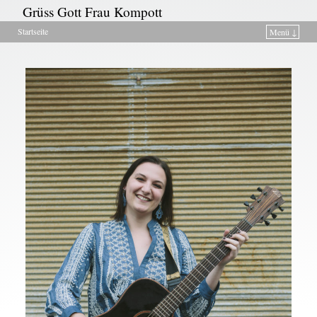
Grüss Gott Frau Kompott
Startseite
Menü ↓
Zum Inhalt wechseln
Zum sekundären Inhalt wechseln